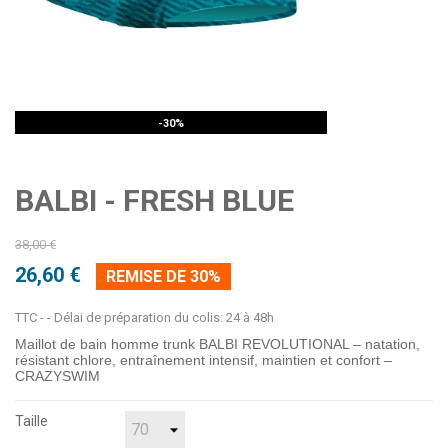
PROMO !
-30%
BALBI - FRESH BLUE
38,00 €
26,60 €
REMISE DE 30%
TTC
- Délai de préparation du colis: 24 à 48h
Maillot de bain homme trunk BALBI REVOLUTIONAL – natation,
résistant chlore, entraînement intensif, maintien et confort –
CRAZYSWIM
Taille