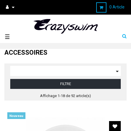

0 Article
Basculer
☰
la
navigation
ACCESSOIRES

FILTRE
Affichage 1-18 de 92 article(s)
Nouveau