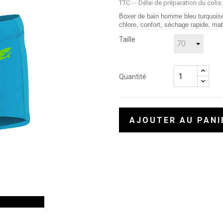
TTC
- Délai de préparation du colis:
Boxer de bain homme bleu turquoise
chlore, confort, séchage rapide, m
Taille
Quantité
AJOUTER AU PANI