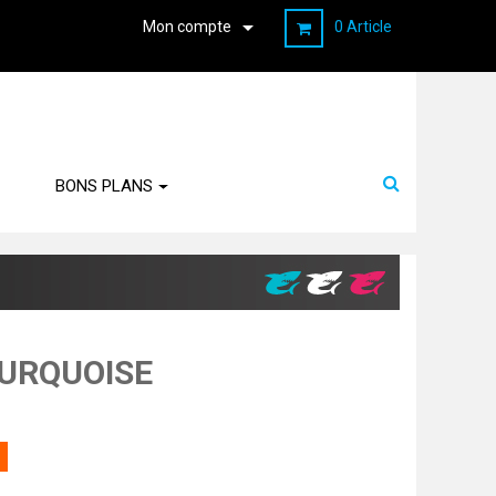

Mon compte
0 Article
BONS PLANS
TURQUOISE