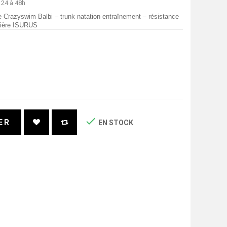
 24 à 48h
 Crazyswim Balbi – trunk natation entraînement – résistance
atière ISURUS

ER
EN STOCK